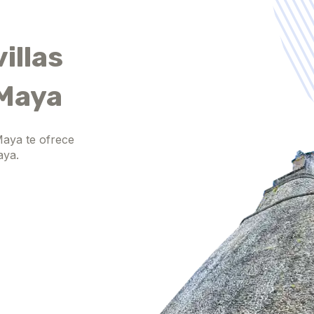
illas
 Maya
Maya te ofrece
aya.