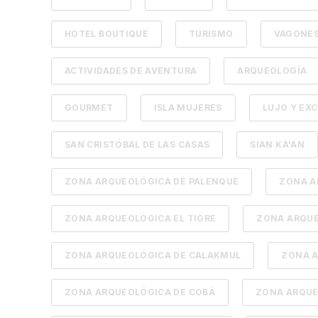
HOTEL BOUTIQUE
TURISMO
VAGONES
ACTIVIDADES DE AVENTURA
ARQUEOLOGÍA
GOURMET
ISLA MUJERES
LUJO Y EXC
SAN CRISTÓBAL DE LAS CASAS
SIAN KA'AN
ZONA ARQUEOLÓGICA DE PALENQUE
ZONA A
ZONA ARQUEOLÓGICA EL TIGRE
ZONA ARQUE
ZONA ARQUEOLÓGICA DE CALAKMUL
ZONA A
ZONA ARQUEOLÓGICA DE COBÁ
ZONA ARQUE