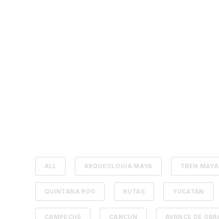
ALL
ARQUEOLOGÍA MAYA
TREN MAYA
QUINTANA ROO
RUTAS
YUCATÁN
CAMPECHE
CANCÚN
AVANCE DE OBR