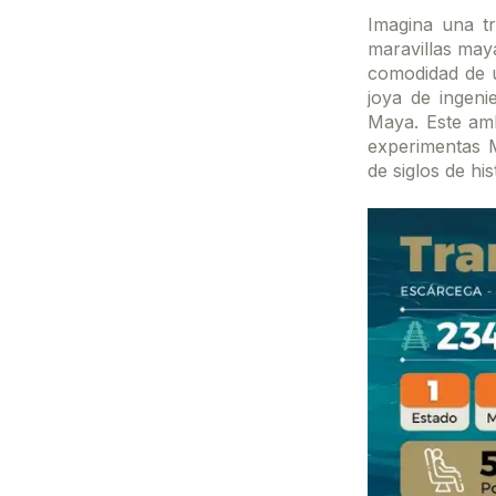
Imagina una tr
maravillas maya
comodidad de u
joya de ingeni
Maya. Este amb
experimentas M
de siglos de hi