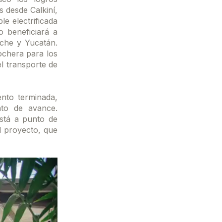
s desde Calkiní,
e electrificada
o beneficiará a
che y Yucatán.
ochera para los
l transporte de
ento terminada,
nto de avance.
stá a punto de
l proyecto, que