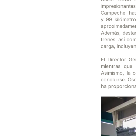
impresionantes 
Campeche, hast
y 99 kilómetro
aproximadamen
Además, destac
trenes, así co
carga, incluye
El Director Ge
mientras que 
Asimismo, la 
concluirse. Ós
ha proporciona