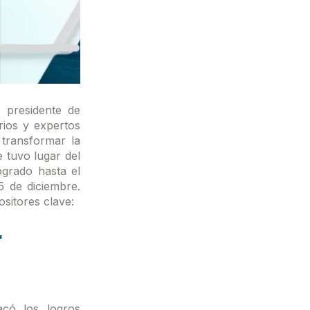
 presidente de
ios y expertos
transformar la
e tuvo lugar del
ogrado hasta el
5 de diciembre.
sitores clave:
r
acó los logros