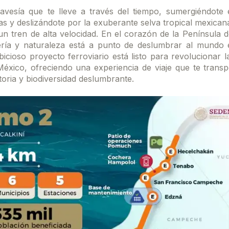
avesía que te lleve a través del tiempo, sumergiéndote 
s y deslizándote por la exuberante selva tropical mexican
n tren de alta velocidad. En el corazón de la Península 
ería y naturaleza está a punto de deslumbrar al mundo 
icioso proyecto ferroviario está listo para revolucionar 
éxico, ofreciendo una experiencia de viaje que te transp
storia y biodiversidad deslumbrante.