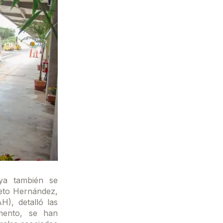
aya también se
ieto Hernández,
H), detalló las
mento, se han