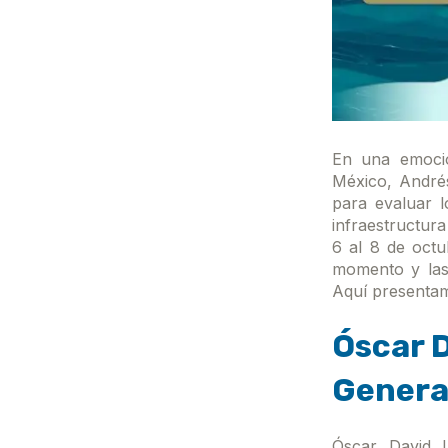
En una emocio
México, André
para evaluar 
infraestructura
6 al 8 de octu
momento y las 
Aquí presentam
Óscar D
General
Óscar David L