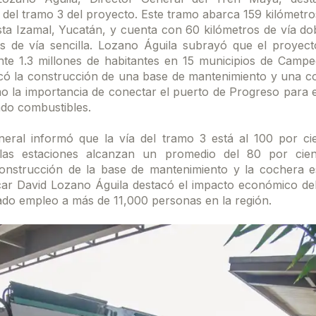
del tramo 3 del proyecto. Este tramo abarca 159 kilómetro
a Izamal, Yucatán, y cuenta con 60 kilómetros de vía dobl
s de vía sencilla. Lozano Águila subrayó que el proyect
te 1.3 millones de habitantes en 15 municipios de Campe
ó la construcción de una base de mantenimiento y una c
mo la importancia de conectar el puerto de Progreso para e
ndo combustibles.
neral informó que la vía del tramo 3 está al 100 por ci
las estaciones alcanzan un promedio del 80 por cie
construcción de la base de mantenimiento y la cochera e
car David Lozano Águila destacó el impacto económico de
do empleo a más de 11,000 personas en la región.