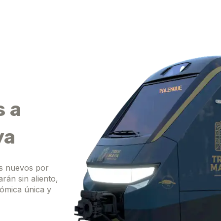
s a
ya
es nuevos por
arán sin aliento,
ómica única y